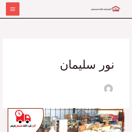
خطي
لى
لمحتوى
نور سليمان