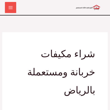
خطي
لى
لمحتوى
شراء مكيفات
خربانة ومستعملة
بالرياض