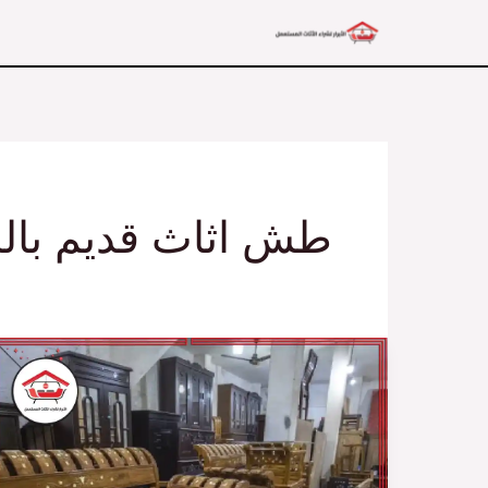
خطي
لى
لمحتوى
طش اثاث قديم بال