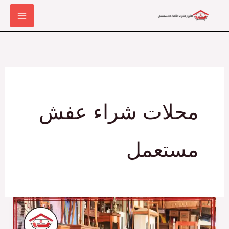
خطي
لى
لمحتوى
محلات شراء عفش
مستعمل