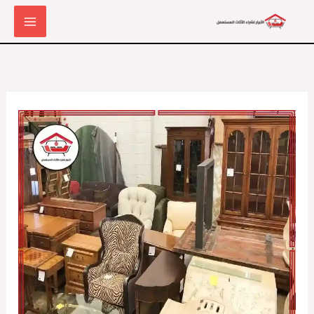
خطي
لى
لمحتوى