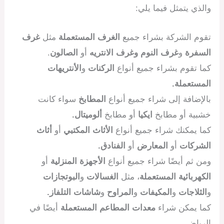
والذي يتمثل فيما يلي:
تقوم الشركة بشراء جميع
الغرف المستعملة
مثل
غرف
السفرة
و
غرف النوم
وغرف الانتريه
أو
الصالون
.
كما تقوم بشراء جميع أنواع
الركنات
و
الأنتريهات
المستعملة.
بالإضافة إلى شراء جميع أنواع
المطابخ
سواء كانت
خشبية أو مطابخ
ايكيا
أو مطابخ
ألوميتال.
كما يمكنك شراء جميع أنواع
الأثاث المكتبي
أو
أثاث
الشركات
أو
المعارض
أو
الفنادق.
ومن ثم أيضًا شراء جميع أنواع
الأجهزة المنزلية
أو
الكهربائية المستعملة
، مثل
الغسالات
و
البوتجازات
و
الثلاجات
و
المكيفات
و
المراوح
و
شاشات التلفاز.
كما يمكن شراء
معدات المطاعم المستعملة
أيضًا في
الرياض.