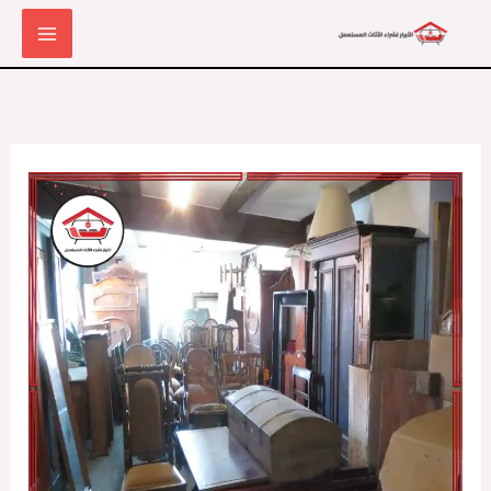
خطي
لى
لمحتوى