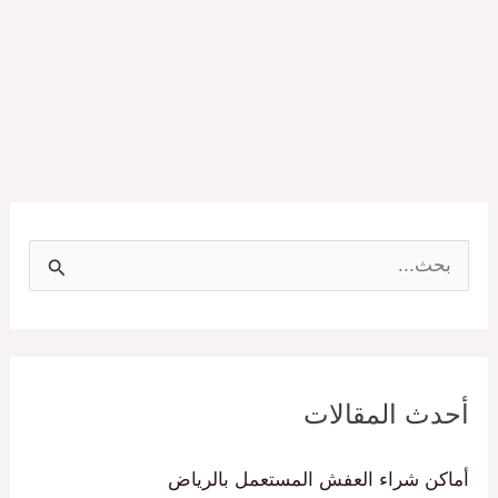
ا
ل
ب
ح
أحدث المقالات
ث
ع
أماكن شراء العفش المستعمل بالرياض