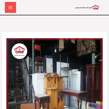
خطي
لى
لمحتوى