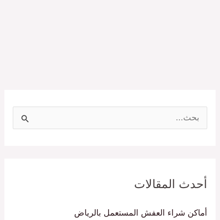
ا
ل
ب
ح
أحدث المقالات
ث
ع
أماكن شراء العفش المستعمل بالرياض