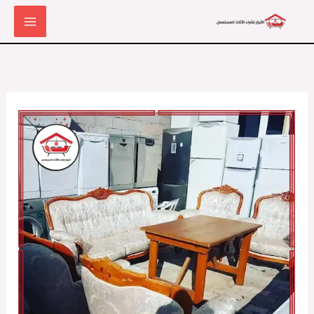
خطي
لى
لمحتوى