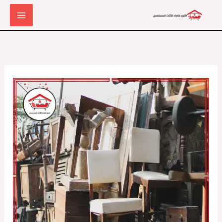
خطي
لى
لمحتوى